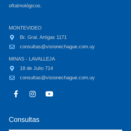
oftalmológicos.
MONTEVIDEO
Br. Gral. Artigas 1171
consultas@visionechague.com.uy
MINAS - LAVALLEJA
18 de Julio 714
consultas@visionechague.com.uy
F
I
Y
a
n
o
c
s
u
e
t
t
b
a
u
Consultas
o
g
b