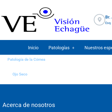
Ir
al
contenido
Br.
Esq.
Inicio
Patologías
Nuestros espe
Patología de la Córnea
Ojo Seco
Acerca de nosotros