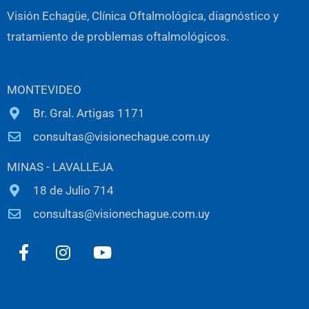
Visión Echagüe, Clínica Oftalmológica, diagnóstico y
tratamiento de problemas oftalmológicos.
MONTEVIDEO
Br. Gral. Artigas 1171
consultas@visionechague.com.uy
MINAS - LAVALLEJA
18 de Julio 714
consultas@visionechague.com.uy
F
I
Y
a
n
o
c
s
u
e
t
t