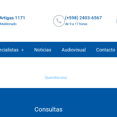
 Artigas 1171
(+598) 2403-6567
 Maldonado
de 9 a 17 horas
cialistas
Noticias
Audiovisual
Contacto
Queratocono
Consultas