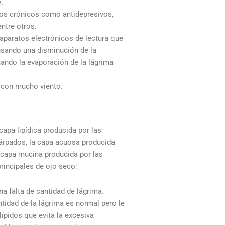
.
os crónicos como antidepresivos,
entre otros.
 aparatos electrónicos de lectura que
causando una disminución de la
tando la evaporación de la lágrima
con mucho viento.
a capa lipídica producida por las
árpados, la capa acuosa producida
a capa mucina producida por las
rincipales de ojo seco:
na falta de cantidad de lágrima.
ntidad de la lágrima es normal pero le
lípidos que evita la excesiva