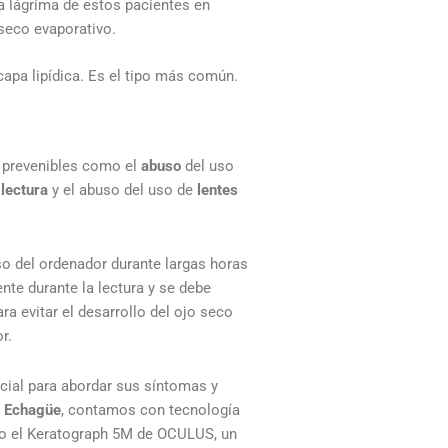
La lágrima de estos pacientes en
seco evaporativo.
capa lipídica. Es el tipo más común.
 prevenibles como el
abuso
del uso
 lectura
y el abuso del uso de
lentes
uso del ordenador durante largas horas
te durante la lectura y se debe
a evitar el desarrollo del ojo seco
r.
cial para abordar sus síntomas y
n Echagüe
, contamos con tecnología
ndo el Keratograph 5M de OCULUS, un