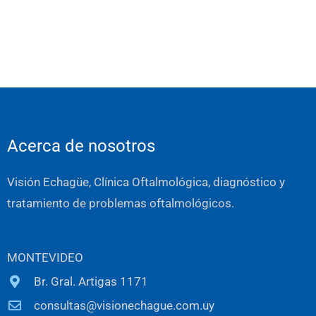
Acerca de nosotros
Visión Echagüe, Clínica Oftalmológica, diagnóstico y
tratamiento de problemas oftalmológicos.
MONTEVIDEO
Br. Gral. Artigas 1171
consultas@visionechague.com.uy