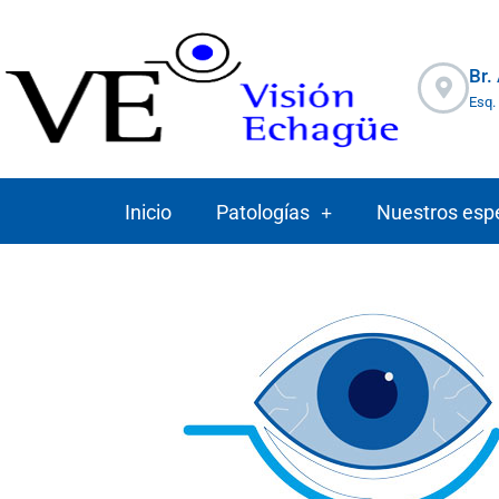
Ir
al
contenido
Br.
Esq.
Inicio
Patologías
Nuestros espe