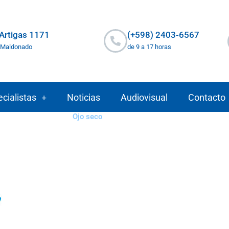
 Artigas 1171
(+598) 2403-6567
 Maldonado
de 9 a 17 horas
cialistas
Noticias
Audiovisual
Contacto
Ojo seco