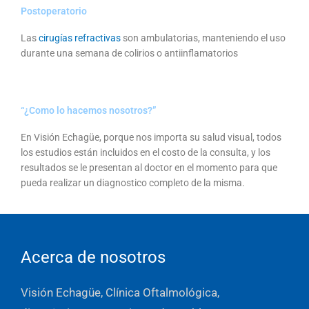
Postoperatorio
Las
cirugías refractivas
son ambulatorias, manteniendo el uso
durante una semana de colirios o antiinflamatorios
“¿Como lo hacemos nosotros?”
En Visión Echagüe, porque nos importa su salud visual, todos
los estudios están incluidos en el costo de la consulta, y los
resultados se le presentan al doctor en el momento para que
pueda realizar un diagnostico completo de la misma.
Acerca de nosotros
Visión Echagüe, Clínica Oftalmológica,