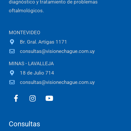
diagnóstico y tratamiento de problemas
oftalmológicos.
MONTEVIDEO
Br. Gral. Artigas 1171
consultas@visionechague.com.uy
MINAS - LAVALLEJA
18 de Julio 714
consultas@visionechague.com.uy
F
I
Y
a
n
o
c
s
u
e
t
t
b
a
u
Consultas
o
g
b