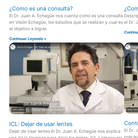
¿Como es una consulta?
¿Como
El Dr. Juan A. Echagüe nos cuenta como es una consulta
Descri
en Visión Echagüe, los estudios que se realizan y cual es
el Dr.
el objetivo a lograr.
Continu
Continuar Leyendo »
Cont
ICL: Dejar de usar lentes
El Dr.
Dejar de Usar lentes El Dr. Juan A. Echagüe nos explica
precau
una de la técnicas para dejar los lentes: ICL ( intraocular