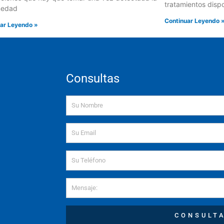
tratamientos disp
medad
Continuar Leyendo 
ar Leyendo »
Consultas
Name
Email
Mensaje
CONSULT