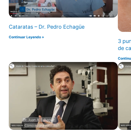
Cataratas – Dr. Pedro Echagüe
Continuar Leyendo »
3 pun
de ca
Continu