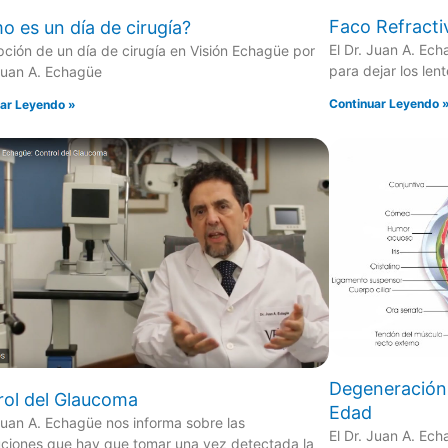
Faco Refractiv
 es un día de cirugía?
El Dr. Juan A. Ech
pción de un día de cirugía en Visión Echagüe por
para dejar los len
 Juan A. Echagüe
Continuar Leyendo 
ar Leyendo »
Degeneración 
rol del Glaucoma
Edad
 Juan A. Echagüe nos informa sobre las
El Dr. Juan A. Ech
ciones que hay que tomar una vez detectada la