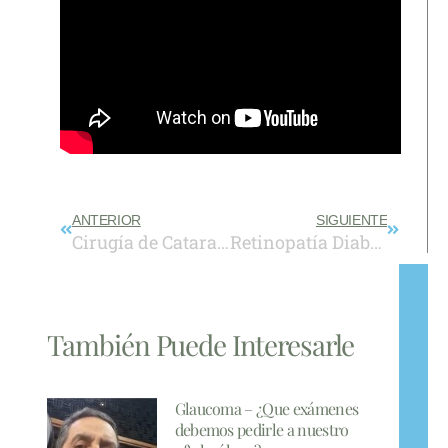
Prev
Next
ANTERIOR
SIGUIENTE
Cirugía de Catarata
Retinopatía Diabética
También Puede Interesarle
Glaucoma – ¿Que exámenes
debemos pedirle a nuestro