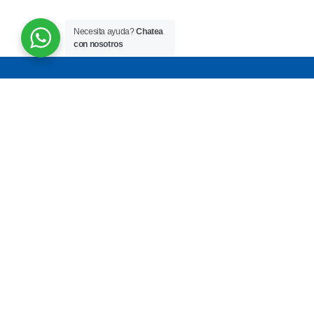
Necesita ayuda?
Chatea
con nosotros
Acerca de nosotros
Visión Echagüe, Clínica Oftalmológica,
diagnóstico y tratamiento de problemas
oftalmológicos.
MONTEVIDEO
Br. Gral. Artigas 1171
consultas@visionechague.com.uy
MINAS - LAVALLEJA