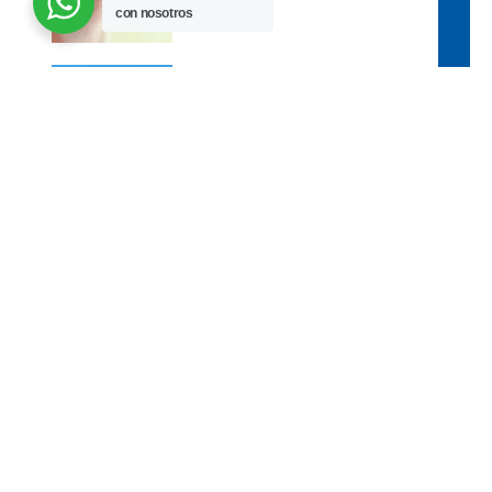
Es
con nosotros
Cataratas – Tipos de lentes
Lentes intraoculares y lentes
intraoculares Premium ¿Qué son
y cómo
4 alimentos buenos para la vista
4 alimentos buenos para la vista.
Una buena alimentación ayuda
Cirugía de cataratas / Dejar de
usar lentes
El Dr.Juan Antonio Echagüe nos
cuenta el proceso y las