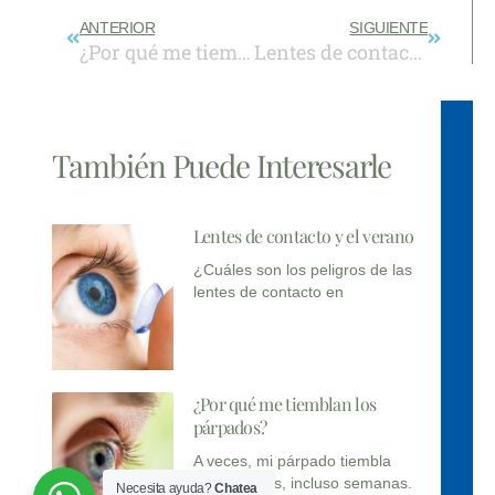
Prev
Next
ANTERIOR
SIGUIENTE
¿Por qué me tiemblan los párpados?
Lentes de contacto y el verano
También Puede Interesarle
Lentes de contacto y el verano
¿Cuáles son los peligros de las
lentes de contacto en
¿Por qué me tiemblan los
párpados?
A veces, mi párpado tiembla
durante días, incluso semanas.
Necesita ayuda?
Chatea