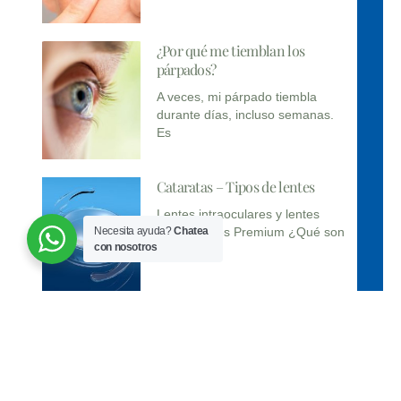
¿Por qué me tiemblan los
párpados?
A veces, mi párpado tiembla
durante días, incluso semanas.
Es
Cataratas – Tipos de lentes
Lentes intraoculares y lentes
Necesita ayuda?
Chatea
intraoculares Premium ¿Qué son
con nosotros
y cómo
4 alimentos buenos para la vista
4 alimentos buenos para la vista.
Una buena alimentación ayuda