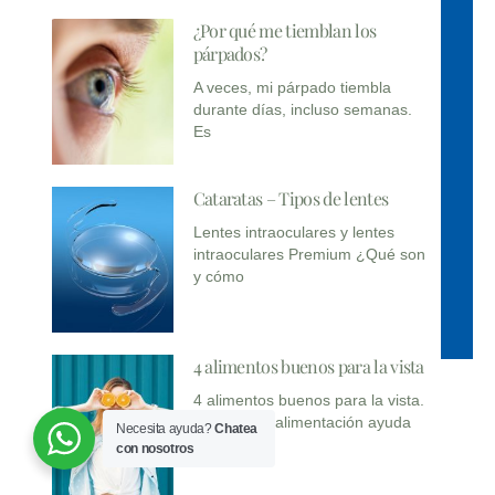
¿Por qué me tiemblan los
párpados?
A veces, mi párpado tiembla
durante días, incluso semanas.
Es
Cataratas – Tipos de lentes
Lentes intraoculares y lentes
intraoculares Premium ¿Qué son
y cómo
4 alimentos buenos para la vista
4 alimentos buenos para la vista.
Una buena alimentación ayuda
Necesita ayuda?
Chatea
con nosotros